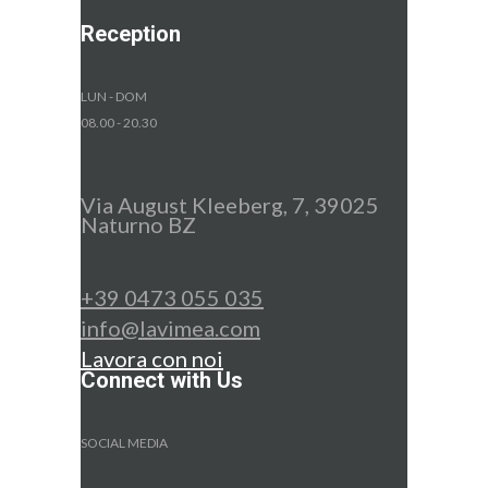
Reception
LUN - DOM
08.00 - 20.30
Via August Kleeberg, 7, 39025
Naturno BZ
+39 0473 055 035
info@lavimea.com
Lavora con noi
Connect with Us
SOCIAL MEDIA