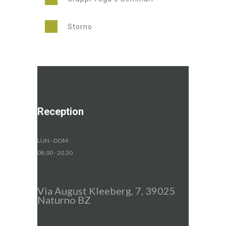
Storno
Reception
LUN - DOM
08.00 - 20.30
Via August Kleeberg, 7, 39025
Naturno BZ