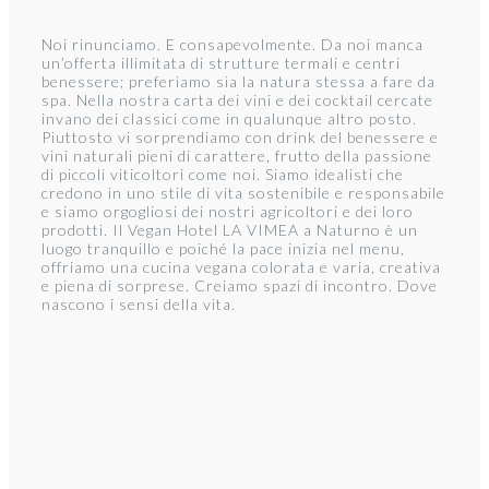
Noi rinunciamo. E consapevolmente. Da noi manca
un’offerta illimitata di strutture termali e centri
benessere; preferiamo sia la natura stessa a fare da
spa. Nella nostra carta dei vini e dei cocktail cercate
invano dei classici come in qualunque altro posto.
Piuttosto vi sorprendiamo con drink del benessere e
vini naturali pieni di carattere, frutto della passione
di piccoli viticoltori come noi. Siamo idealisti che
credono in uno stile di vita sostenibile e responsabile
e siamo orgogliosi dei nostri agricoltori e dei loro
prodotti. Il Vegan Hotel LA VIMEA a Naturno è un
luogo tranquillo e poiché la pace inizia nel menu,
offriamo una cucina vegana colorata e varia, creativa
e piena di sorprese. Creiamo spazi di incontro. Dove
nascono i sensi della vita.