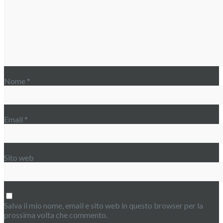
Nome
*
Email
*
Sito web
Salva il mio nome, email e sito web in questo browser per la
prossima volta che commento.