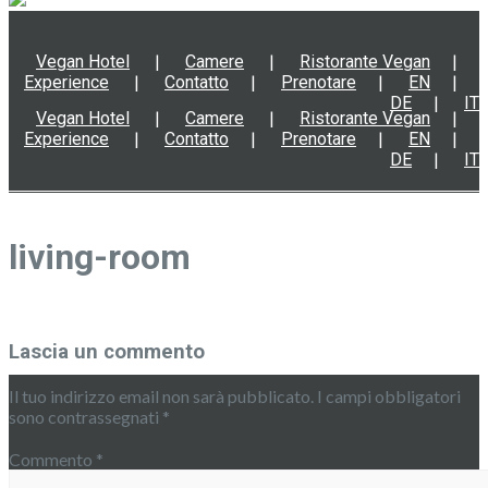
Vegan Hotel
Camere
Ristorante Vegan
Experience
Contatto
Prenotare
EN
DE
IT
Vegan Hotel
Camere
Ristorante Vegan
Experience
Contatto
Prenotare
EN
DE
IT
living-room
Lascia un commento
Il tuo indirizzo email non sarà pubblicato.
I campi obbligatori
sono contrassegnati
*
Commento
*