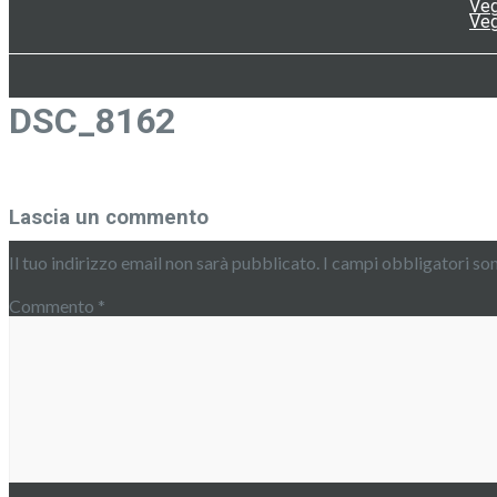
Veg
Veg
DSC_8162
Lascia un commento
Il tuo indirizzo email non sarà pubblicato.
I campi obbligatori so
Commento
*