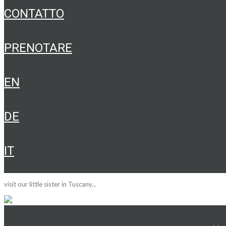
CONTATTO
PRENOTARE
EN
DE
IT
visit our little sister in Tuscany...