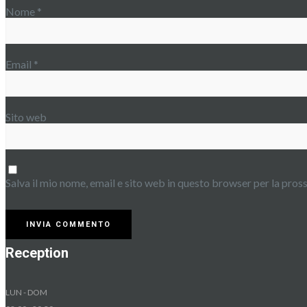
Nome
*
Email
*
Sito web
Salva il mio nome, email e sito web in questo browser per la pro
Reception
LUN - DOM