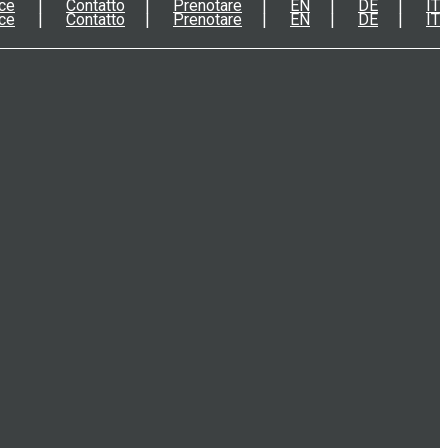
ce
Contatto
Prenotare
EN
DE
IT
ce
Contatto
Prenotare
EN
DE
IT