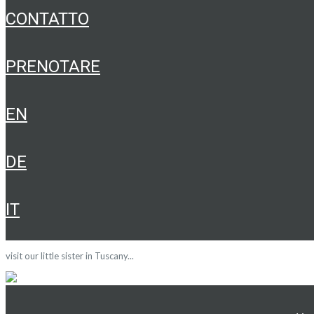
CONTATTO
PRENOTARE
EN
DE
IT
visit our little sister in Tuscany...