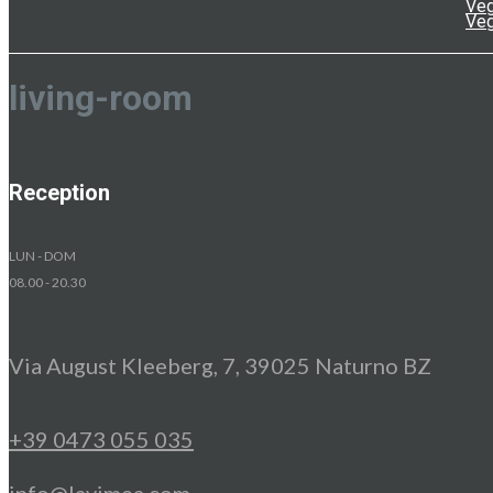
Veg
Veg
living-room
Reception
LUN - DOM
08.00 - 20.30
Via August Kleeberg, 7, 39025 Naturno BZ
+39 0473 055 035
info@lavimea.com