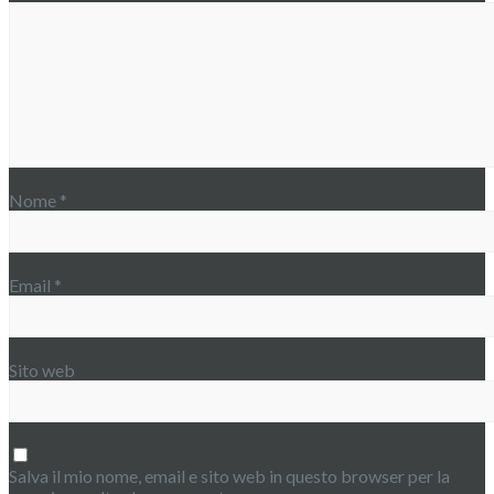
Nome
*
Email
*
Sito web
Salva il mio nome, email e sito web in questo browser per la