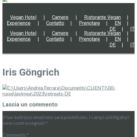
Vegan Hotel
Camere
Ristorante Vegan
Experience
Contatto
Prenotare
EN
DE
IT
Vegan Hotel
Camere
Ristorante Vegan
Experience
Contatto
Prenotare
EN
DE
IT
Iris Göngrich
Lascia un commento
Il tuo indirizzo email non sarà pubblicato.
I campi obbligatori
sono contrassegnati
*
Commento
*