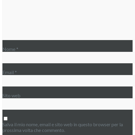
Nome
*
Email
*
Sito web
Salva il mio nome, email e sito web in questo browser per la
prossima volta che commento.