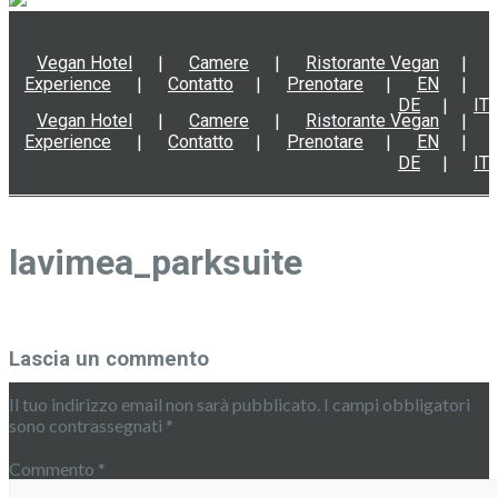
Vegan Hotel
Camere
Ristorante Vegan
Experience
Contatto
Prenotare
EN
DE
IT
Vegan Hotel
Camere
Ristorante Vegan
Experience
Contatto
Prenotare
EN
DE
IT
lavimea_parksuite
Lascia un commento
Il tuo indirizzo email non sarà pubblicato.
I campi obbligatori
sono contrassegnati
*
Commento
*