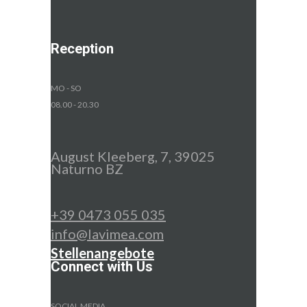
Reception
MO - SO
08.00 - 20.30
August Kleeberg, 7, 39025
Naturno BZ
+39 0473 055 035
info@lavimea.com
Stellenangebote
Connect with Us
SOCIAL MEDIA