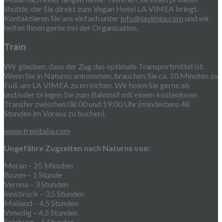
Shuttle, der Sie direkt zum Vegan Hotel LA VIMEA bringt.
Kontaktieren Sie uns einfach unter
info@lavimea.com
und wir
helfen Ihnen gerne bei der Organisation.
Train
Wir glauben, dass der Zug das optimale Transportmittel ist.
Wenn Sie in Naturns ankommen, brauchen Sie ca. 10 Minuten zu
Fuß, um LA VIMEA zu erreichen. Wir holen Sie gerne ab
und/oder bringen Sie zum Bahnhof mit einem kostenlosen
Transfer zwischen 08:00 und 19:00 Uhr (mindestens 48
Stunden im Voraus zu buchen).
www.trenitalia.com
Ungefähre Zugzeiten nach Naturns von:
Meran – 25 Minuten
Bozen – 1 Stunde
Verona – 3 Stunden
Innsbruck – 3,5 Stunden
Mailand – 4,5 Stunden
Venedig – 4,5 Stunden
Salzburg – 5 Stunden