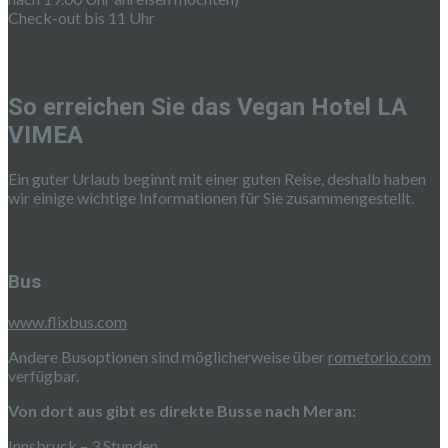
Check-out bis 11 Uhr
So erreichen Sie das Vegan Hotel LA
VIMEA
Ein guter Urlaub beginnt mit einer guten Reise, deshalb haben
wir einige wichtige Informationen für Sie zusammengestellt.
Bus
www.flixbus.com
Andere Busoptionen sind möglicherweise über
rometorio.com
verfügbar.
Von dort aus gibt es direkte Busse nach Meran:
Innsbruck – 3 Stunden