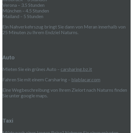
Verona – 3.5 Stunden
München – 4.5 Stunden
Mailand – 5 Stunden
Ein Nahverkehrszug bringt Sie dann von Meran innerhalb von
25 Minuten zu Ihrem Endziel Naturns.
Auto
Mieten Sie ein grünes Auto –
carsharing.bz.it
Fahren Sie mit einem Carsharing –
blablacar.com
Eine Wegbeschreibung von Ihrem Zielort nach Naturns finden
Sie unter google maps.
Taxi
Müde nach einer langen Reise? Nehmen Sie einen privaten