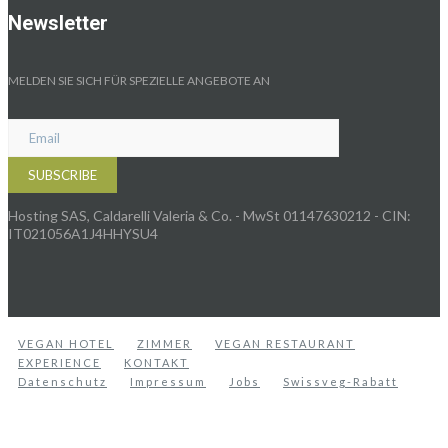
Newsletter
MELDEN SIE SICH FÜR SPEZIELLE ANGEBOTE AN
Hosting SAS, Caldarelli Valeria & Co. - MwSt 01147630212 - CIN:
IT021056A1J4HHYSU4
VEGAN HOTEL
ZIMMER
VEGAN RESTAURANT
EXPERIENCE
KONTAKT
Datenschutz
Impressum
Jobs
Swissveg-Rabatt