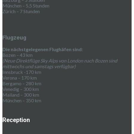
München – 5,5 Stunden
Zürich – 7 Stunden
Flugzeug
Die nächstgelegenen Flughäfen sind:
Bozen – 43 km
(Neue Direktflüge Sky Alps von London nach Bozen sind
mittwochs und samstags verfügbar)
Innsbruck -170 km
Verona – 170 km
Bergamo – 280 km
Venedig – 300 km
Mailand – 300 km
München – 350 km
Reception