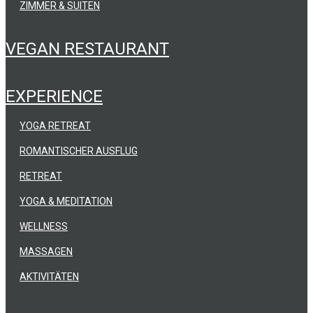
ZIMMER & SUITEN
VEGAN RESTAURANT
EXPERIENCE
YOGA RETREAT
ROMANTISCHER AUSFLUG
RETREAT
YOGA & MEDITATION
WELLNESS
MASSAGEN
AKTIVITÄTEN