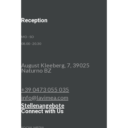
Reception
MO - SO
08.00 - 20.30
August Kleeberg, 7, 39025
Naturno BZ
+39 0473 055 035
info@lavimea.com
Stellenangebote
Connect with Us
SOCIAL MEDIA