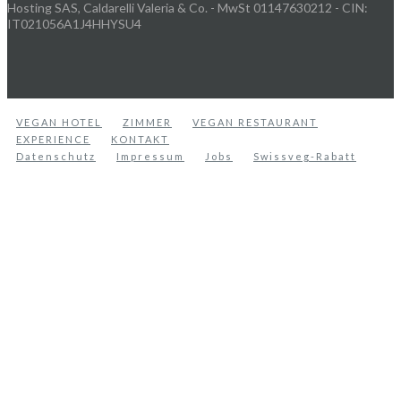
Hosting SAS, Caldarelli Valeria & Co. - MwSt 01147630212 - CIN:
IT021056A1J4HHYSU4
VEGAN HOTEL
ZIMMER
VEGAN RESTAURANT
EXPERIENCE
KONTAKT
Datenschutz
Impressum
Jobs
Swissveg-Rabatt