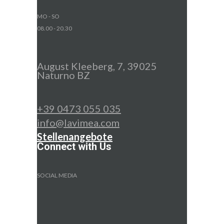
MO - SO
08.00 - 20.30
August Kleeberg, 7, 39025
Naturno BZ
+39 0473 055 035
info@lavimea.com
Stellenangebote
Connect with Us
SOCIAL MEDIA