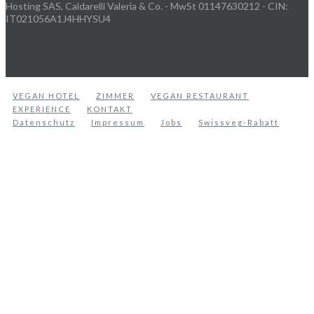
Hosting SAS, Caldarelli Valeria & Co. - MwSt 01147630212 - CIN:
IT021056A1J4HHYSU4
VEGAN HOTEL
ZIMMER
VEGAN RESTAURANT
EXPERIENCE
KONTAKT
Datenschutz
Impressum
Jobs
Swissveg-Rabatt