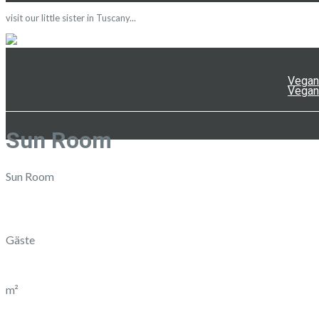
visit our little sister in Tuscany...
Vegan
Vegan
Sun Room
Sun Room
Gäste
m²