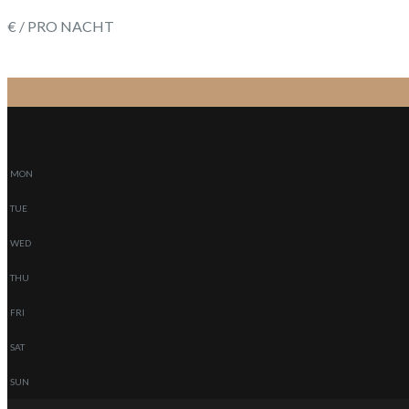
€ / PRO NACHT
-
-
MON
TUE
WED
THU
FRI
SAT
SUN